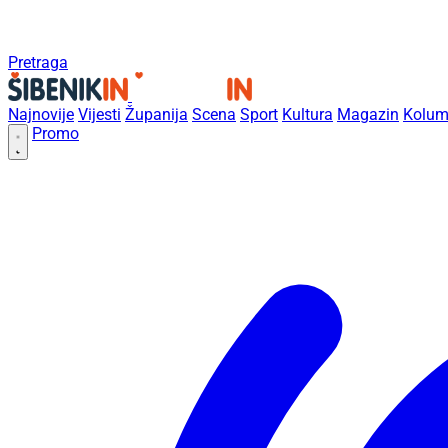
Pretraga
Najnovije
Vijesti
Županija
Scena
Sport
Kultura
Magazin
Kolum
Promo