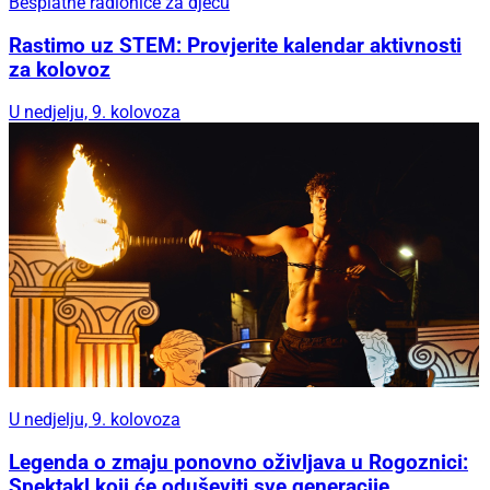
Besplatne radionice za djecu
Rastimo uz STEM: Provjerite kalendar aktivnosti
za kolovoz
U nedjelju, 9. kolovoza
U nedjelju, 9. kolovoza
Legenda o zmaju ponovno oživljava u Rogoznici:
Spektakl koji će oduševiti sve generacije