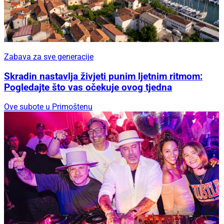
Zabava za sve generacije
Skradin nastavlja živjeti punim ljetnim ritmom:
Pogledajte što vas očekuje ovog tjedna
Ove subote u Primoštenu