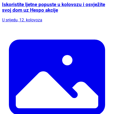
Iskoristite ljetne popuste u kolovozu i osvježite
svoj dom uz Hespo akcije
U srijedu, 12. kolovoza