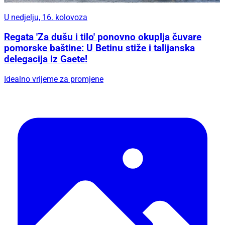
U nedjelju, 16. kolovoza
Regata 'Za dušu i tilo' ponovno okuplja čuvare
pomorske baštine: U Betinu stiže i talijanska
delegacija iz Gaete!
Idealno vrijeme za promjene