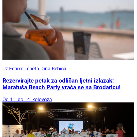
Uz Fenixe i chefa Dina Bebića
Rezervirajte petak za odličan ljetni izlazak:
Maratuša Beach Party vraća se na Brodaricu!
Od 11. do 14. kolovoza