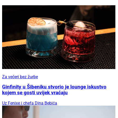
Za večeri bez žurbe
Ginfinity u Šibeniku stvorio je lounge iskustvo
kojem se gosti uvijek vraćaju
Uz Fenixe i chefa Dina Bebića