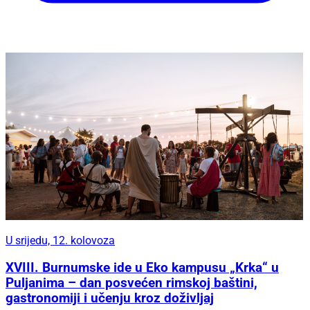
U srijedu, 12. kolovoza
XVIII. Burnumske ide u Eko kampusu „Krka“ u
Puljanima – dan posvećen rimskoj baštini,
gastronomiji i učenju kroz doživljaj