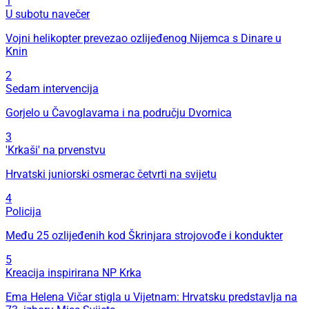
1
U subotu navečer
Vojni helikopter prevezao ozlijeđenog Nijemca s Dinare u
Knin
2
Sedam intervencija
Gorjelo u Čavoglavama i na području Dvornica
3
'Krkaši' na prvenstvu
Hrvatski juniorski osmerac četvrti na svijetu
4
Policija
Među 25 ozlijeđenih kod Škrinjara strojovođe i kondukter
5
Kreacija inspirirana NP Krka
Ema Helena Vičar stigla u Vijetnam: Hrvatsku predstavlja na