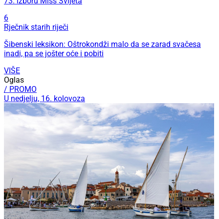
73. izboru Miss Svijeta
6
Rječnik starih riječi
Šibenski leksikon: Oštrokondži malo da se zarad svačesa
inadi, pa se jošter oće i pobiti
VIŠE
Oglas
/ PROMO
U nedjelju, 16. kolovoza