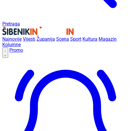
Pretraga
Najnovije
Vijesti
Županija
Scena
Sport
Kultura
Magazin
Kolumne
Promo