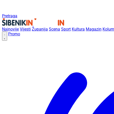
Pretraga
Najnovije
Vijesti
Županija
Scena
Sport
Kultura
Magazin
Kolum
Promo