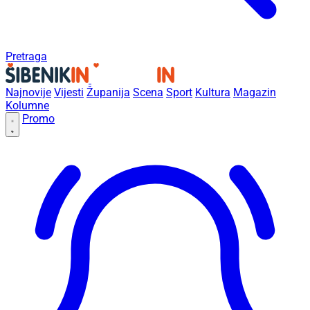
Pretraga
Najnovije
Vijesti
Županija
Scena
Sport
Kultura
Magazin
Kolumne
Promo